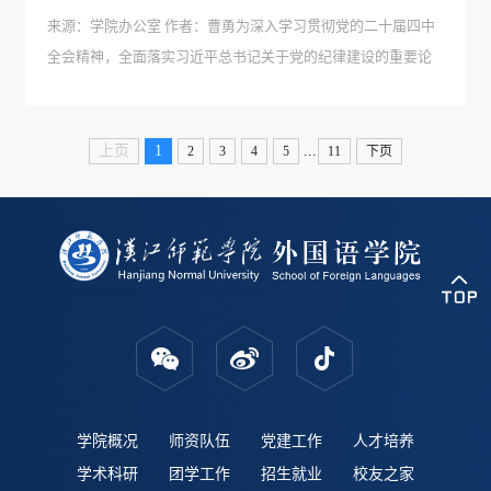
来源：学院办公室 作者：曹勇为深入学习贯彻党的二十届四中
全会精神，全面落实习近平总书记关于党的纪律建设的重要论
述，持续巩固拓展中央八项规定精神成果，11月27日，外国语
学院分党委书记王官华在求真楼A704会议室，为学院党员干部
讲授了一堂主题鲜明、内容深刻的党纪专题党课。党课伊始，
...
上页
1
2
3
4
5
11
下页
王官华带领全体党员干部重温...
学院概况
师资队伍
党建工作
人才培养
学术科研
团学工作
招生就业
校友之家