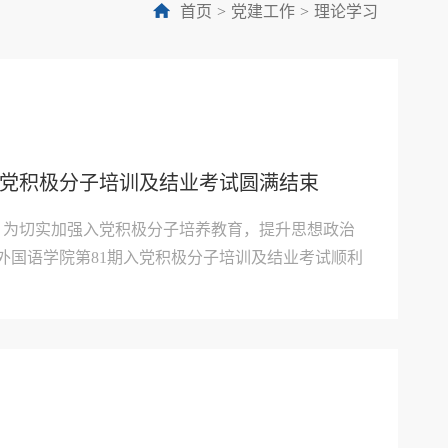
首页
>
党建工作
>
理论学习
入党积极分子培训及结业考试圆满结束
： 为切实加强入党积极分子培养教育，提升思想政治
外国语学院第81期入党积极分子培训及结业考试顺利
党的理论知识、方针政策等核心内容，通过专题讲
开展，为45名入党积极分子带来一场思想与理论的深
...