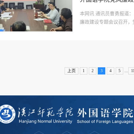
本网讯 通讯员曹勇报道：
廉政建设专题会议召开，
齐雁飞、副书记罗晓忆、
年的清廉外院建设工作、
院长就贯彻学校2025年党政.
...
上页
1
2
3
4
5
1