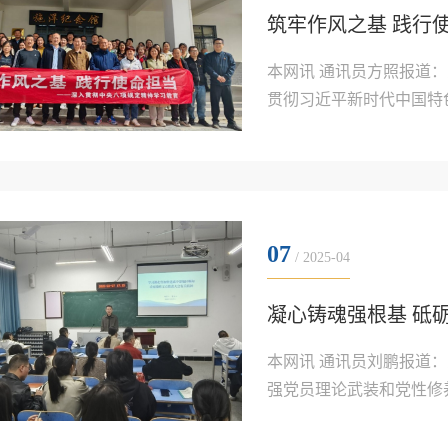
本网讯 通讯员方照报道
贯彻习近平新时代中国特
育成果，锲而不舍深入贯彻
院外国语学院教工一支部
部和十堰移动公司城区党支.
07
/ 2025-04
本网讯 通讯员刘鹏报道
强党员理论武装和党性修
七周的党员春训。本次春
过专题辅导等形式开展，