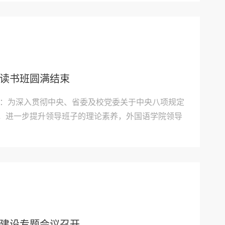
.
读书班圆满结束
道：为深入贯彻中央、省委及校党委关于中央八项规定
，进一步提升领导班子的理论素养，外国语学院领导
日至28日举办了为期一周的专题读书班。此次读书班紧扣
中央八项规定精神、《习近平关于党的作风建设论述
..
建设专题会议召开