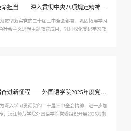
筑牢作风之基 践行使命担当——深入贯彻中央八项规定精神学习教育
：为贯彻落实党的二十届三中全会部署，巩固拓展学习
色社会主义思想主题教育成果，巩固深化党纪学习教
中央八项规定精神，2025年4月12日，汉江师范学
、教工二支部、学生支部联合汉江师范学院机关七支
..
凝心铸魂强根基 砥砺奋进新征程——外国语学院2025年度党员春训圆满完成
：为深入学习贯彻党的二十届三中全会精神，进一步加
养，汉江师范学院外国语学院党委组织开展2025为期
训以“学深悟透新思想，实干担当建新功”为主题，通
推动全体党员学思想、强素质、促发展。专题学习：