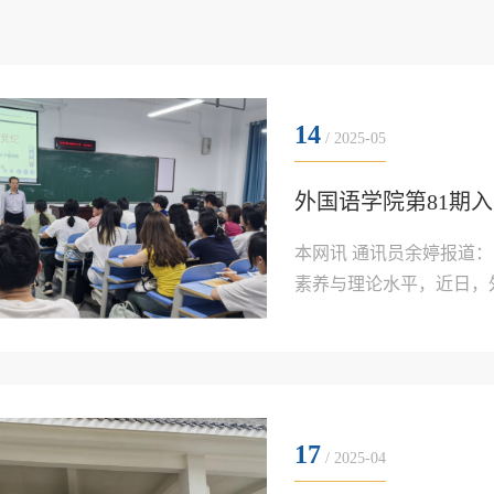
14
/ 2025-05
外国语学院第81期
本网讯 通讯员余婷报道
素养与理论水平，近日，
落下帷幕。此次培训聚焦
座、小组研讨等多元形式
度淬炼，引导他们坚定理想信
17
/ 2025-04