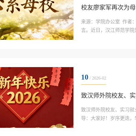
校友廖家军再次为母
来源：学院办公室 作者
言。近日，汉江师范学院
了解到学院办公设备有待
教学，助力老师们更高效
学科发展注入温暖而坚实的力
10
/ 2026-02
致汉师外院校友、实
致汉师外院校友、实习就
导：大家好！岁序更迭，
外国语学院全体师生，向
位，致以最诚挚的问候和