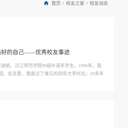
首页
>
校友之家
>
校友动态
最好的自己——优秀校友事迹
李淑娟，汉江师范学院96级外语系学生。1996年，我
园，在这里，我度过了难忘的四年大学时光；20多年
学英语教育硕士研究生。目前，是中学高级教师，十
记兼工会主席。十堰市第五届、第六届人大代表，市
.