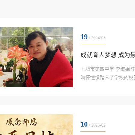
19
/ 2024-03
成就育人梦想 成为
十堰市第四中学 李淑娟‍ 
满怀憧憬踏入了学校的校
过去了，我考上了湖北大
堰市第四中学党支部副书
人大建设委员会委员。多..
10
/ 2026-02