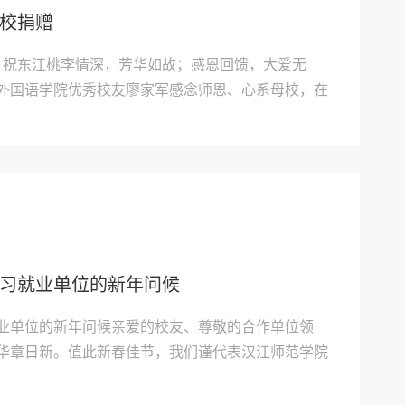
校捐赠
：祝东江桃李情深，芳华如故；感恩回馈，大爱无
外国语学院优秀校友廖家军感念师恩、心系母校，在
补充后，主动捐赠7台打印机，以实际行动支持教育
地开展教学工作、整理教学资料，为学院教育教学与
量...
习就业单位的新年问候
业单位的新年问候亲爱的校友、尊敬的合作单位领
华章日新。值此新春佳节，我们谨代表汉江师范学院
长期以来关心、支持学院发展的每一位校友和合作单
最衷心的感谢！回首2025，我们心怀感念。在校党委