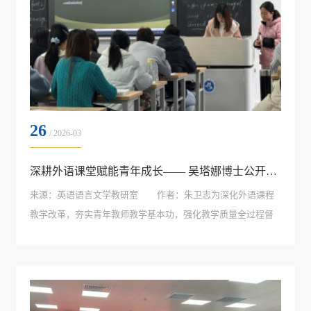
26
/ 2026-03
深耕外语课堂赋能青年成长—— 吴塔娜博士公开课助力教学提质增效
来源：英语语言文学教研室 作者：朱卫志为深化外语课程
教学改革，夯实青年教师教学基本功，强化教学质量全过程督
导，3 月 25 日，外国语学院青年教师吴塔娜博士在求真楼
A0307 教室开展《英语文学导论》公开课。校督导委员会主任
周进芳教授携督导员王道国、计道宏、黄亚红、陈芳、刘薇莅
临听课指导，外国语学院相...