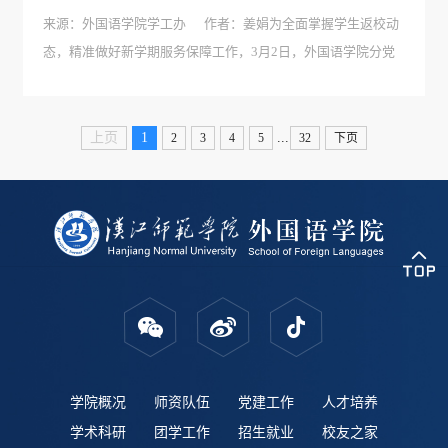
​来源：外国语学院学工办 作者：姜娟为全面掌握学生返校动
态，精准做好新学期服务保障工作，3月2日，外国语学院分党
委书记王官华带领学院领导班子、全体班主任及辅导员深入学
生宿舍，开展宿舍安全专项检查，并亲切走访慰问返校学生。
查隐患强意识：筑牢宿舍安全防线走访过程中，王官华一行逐
...
上页
1
2
3
4
5
32
下页
栋逐层、逐间寝室进行...
学院概况
师资队伍
党建工作
人才培养
学术科研
团学工作
招生就业
校友之家