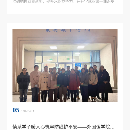
准确把握就业形势，提升求职竞争力。在开学就业第一课的基
础上外国语学院于3月11日上午在求真楼A704再次召开2026届
毕业生就业交流会议。分党委书记王官华参加并主讲，毕业班
辅导员姜娟、陈雨及2026届毕业生参加活动，会议由姜娟主
持。书记领航：深度剖析，...
05
/ 2026-03
情系学子暖人心筑牢防线护平安——外国语学院深入宿舍开展走访慰问与安全检查