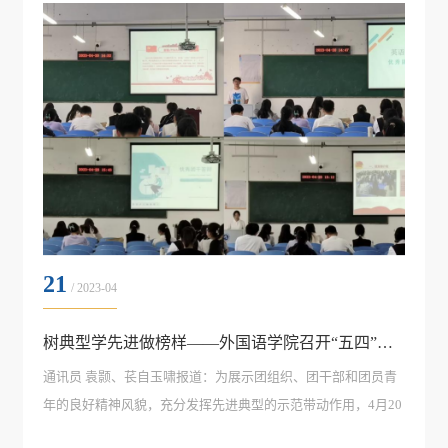
强调了入党前后要保持思想行...
21
/ 2023-04
树典型学先进做榜样——外国语学院召开“五四”评选大会
通讯员 袁颢、苌自玉啸报道：为展示团组织、团干部和团员青
年的良好精神风貌，充分发挥先进典型的示范带动作用，4月20
日下午，外国语学院在崇文楼A416召开2022-2023学年“五四”