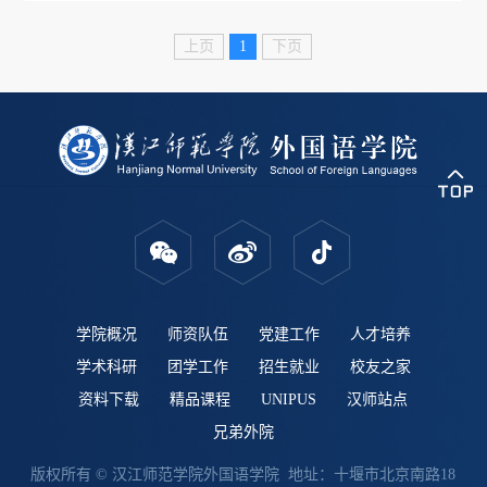
先进集体、先进个人评选大会。分团委负责人苌自玉啸、辅导
员凌爽、姜娟、各团支部书记以及各组织学生干部参与本次大
上页
1
下页
会，会议由苌自玉啸主持。...
学院概况
师资队伍
党建工作
人才培养
学术科研
团学工作
招生就业
校友之家
资料下载
精品课程
UNIPUS
汉师站点
兄弟外院
版权所有 © 汉江师范学院外国语学院 地址：十堰市北京南路18