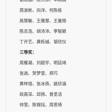
周渝彬、向洋、何陈栋
高慧敏、王雅慧、王曼雨
陈志浩、胡沛沛、李智颖
丁开艺、龚栎铖、邹欣仪
三等奖：
周雁凝、刘超宇、明廷琦
张逍、贺梦莹、郑巧
黄梓煊、张冰燕、姚欣涵
段高深、邱扬、曾圣洁
帅莹、陈锦钰、周思琦