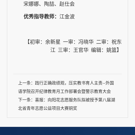
宋娜娜、陶喆、赵仕会
优秀指导教师：
江金波
【初审：余新星 一审：冯晓华 二审：祝东
江 三审：王官华 编辑：姚篮】
上一条：
践行正确政绩观，压实教书育人主责--外国
语学院召开纪律教育月工作部署会暨警示教育大会
下一条：
喜报：向阳花志愿服务队拟被授予第八届湖
北省青年志愿公益项目大赛铜奖