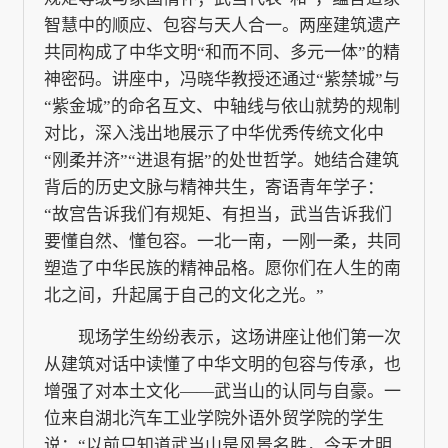
智慧中的顺应、包容与天人合一。两座建筑遗产
共同构成了中华文明“和而不同、多元一体”的精
神密码。讲座中，冯晓华教授还通过“紫禁城”与
“紫金城”的命名互文、中轴线与依山就势的规制
对比，深入浅出地展示了中华优秀传统文化中
“刚柔并济”“进退有据”的处世哲学。她结合建筑
背后的历史文脉与精神共生，寄语青年学子：
“故宫告诉我们有规矩、有担当，武当告诉我们
要懂自然、懂包容。一北一南，一刚一柔，共同
塑造了中华民族的精神品格。愿你们在人生的南
北之间，升起属于自己的文化之光。”
现场学生纷纷表示，这场讲座让他们第一次
从建筑对话中读懂了中华文明的包容与传承，也
增强了对本土文化——武当山的认同与自豪。一
位来自湖北汽车工业学院外语外贸学院的学生
说：“以前只知道武当山是风景名胜，今天才明