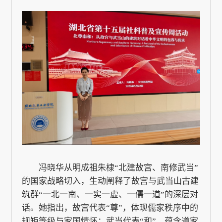
冯晓华从明成祖朱棣“北建故宫、南修武当”
的国家战略切入，生动阐释了故宫与武当山古建
筑群“一北一南、一实一虚、一儒一道”的深层对
话。她指出，故宫代表“尊”，体现儒家秩序中的
规矩等级与家国情怀；武当代表“和”，蕴含道家